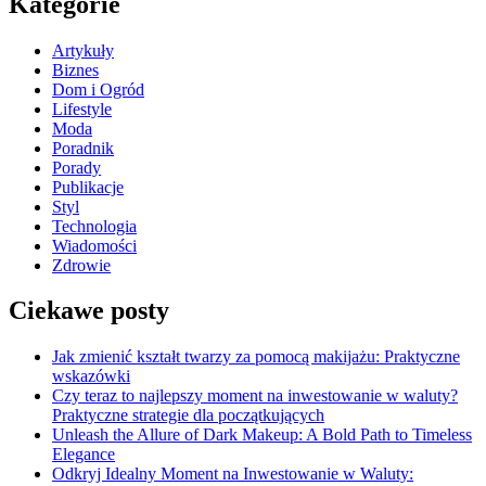
Kategorie
Artykuły
Biznes
Dom i Ogród
Lifestyle
Moda
Poradnik
Porady
Publikacje
Styl
Technologia
Wiadomości
Zdrowie
Ciekawe posty
Jak zmienić kształt twarzy za pomocą makijażu: Praktyczne
wskazówki
Czy teraz to najlepszy moment na inwestowanie w waluty?
Praktyczne strategie dla początkujących
Unleash the Allure of Dark Makeup: A Bold Path to Timeless
Elegance
Odkryj Idealny Moment na Inwestowanie w Waluty: