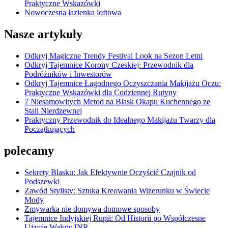
Praktyczne Wskazówki
Nowoczesna łazienka loftowa
Nasze artykuły
Odkryj Magiczne Trendy Festival Look na Sezon Letni
Odkryj Tajemnice Korony Czeskiej: Przewodnik dla
Podróżników i Inwestorów
Odkryj Tajemnice Łagodnego Oczyszczania Makijażu Oczu:
Praktyczne Wskazówki dla Codziennej Rutyny
7 Niesamowitych Metod na Blask Okapu Kuchennego ze
Stali Nierdzewnej
Praktyczny Przewodnik do Idealnego Makijażu Twarzy dla
Początkujących
polecamy
Sekrety Blasku: Jak Efektywnie Oczyścić Czajnik od
Podszewki
Zawód Stylisty: Sztuka Kreowania Wizerunku w Świecie
Mody
Zmywarka nie domywa domowe sposoby
Tajemnice Indyjskiej Rupii: Od Historii po Współczesne
Użycie Waluty INR