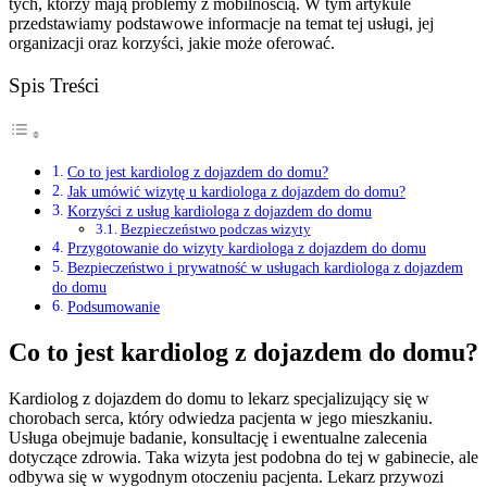
tych, którzy mają problemy z mobilnością. W tym artykule
przedstawiamy podstawowe informacje na temat tej usługi, jej
organizacji oraz korzyści, jakie może oferować.
Spis Treści
Co to jest kardiolog z dojazdem do domu?
Jak umówić wizytę u kardiologa z dojazdem do domu?
Korzyści z usług kardiologa z dojazdem do domu
Bezpieczeństwo podczas wizyty
Przygotowanie do wizyty kardiologa z dojazdem do domu
Bezpieczeństwo i prywatność w usługach kardiologa z dojazdem
do domu
Podsumowanie
Co to jest kardiolog z dojazdem do domu?
Kardiolog z dojazdem do domu to lekarz specjalizujący się w
chorobach serca, który odwiedza pacjenta w jego mieszkaniu.
Usługa obejmuje badanie, konsultację i ewentualne zalecenia
dotyczące zdrowia. Taka wizyta jest podobna do tej w gabinecie, ale
odbywa się w wygodnym otoczeniu pacjenta. Lekarz przywozi