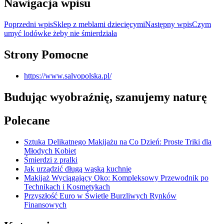
Nawigacja wpisu
Poprzedni wpis
Sklep z meblami dziecięcymi
Następny wpis
Czym
umyć lodówke żeby nie śmierdziała
Strony Pomocne
https://www.salvopolska.pl/
Budując wyobraźnię, szanujemy naturę
Polecane
Sztuka Delikatnego Makijażu na Co Dzień: Proste Triki dla
Młodych Kobiet
Śmierdzi z pralki
Jak urządzić długą wąską kuchnię
Makijaż Wyciągający Oko: Kompleksowy Przewodnik po
Technikach i Kosmetykach
Przyszłość Euro w Świetle Burzliwych Rynków
Finansowych