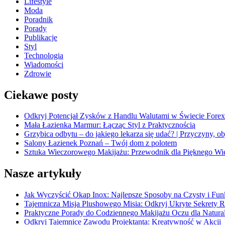
Lifestyle
Moda
Poradnik
Porady
Publikacje
Styl
Technologia
Wiadomości
Zdrowie
Ciekawe posty
Odkryj Potencjał Zysków z Handlu Walutami w Świecie Forex
Mała Łazienka Marmur: Łącząc Styl z Praktycznością
Grzybica odbytu – do jakiego lekarza się udać? | Przyczyny, ob
Salony Łazienek Poznań – Twój dom z polotem
Sztuka Wieczorowego Makijażu: Przewodnik dla Pięknego Wi
Nasze artykuły
Jak Wyczyścić Okap Inox: Najlepsze Sposoby na Czysty i Fu
Tajemnicza Misja Plushowego Misia: Odkryj Ukryte Sekrety 
Praktyczne Porady do Codziennego Makijażu Oczu dla Natura
Odkryj Tajemnice Zawodu Projektanta: Kreatywność w Akcji