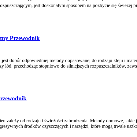
ozpuszczającym, jest doskonałym sposobem na pozbycie się świeżej pi
etny Przewodnik
n jest dobór odpowiedniej metody dopasowanej do rodzaju kleju i mat
zy lód, przechodząc stopniowo do silniejszych rozpuszczalników, zaws
przewodnik
n zależy od rodzaju i świeżości zabrudzenia. Metody domowe, takie j
agresywnych środków czyszczących i narzędzi, które mogą trwale uszk