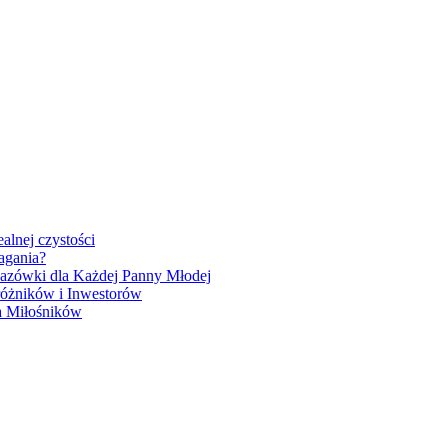
alnej czystości
agania?
kazówki dla Każdej Panny Młodej
różników i Inwestorów
a Miłośników