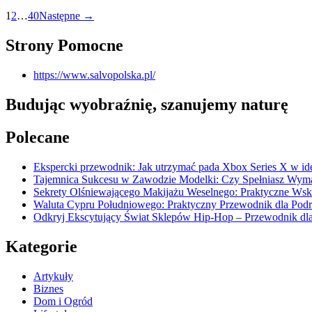
1
2
…
40
Następne →
Strony Pomocne
https://www.salvopolska.pl/
Budując wyobraźnię, szanujemy naturę
Polecane
Ekspercki przewodnik: Jak utrzymać pada Xbox Series X w ide
Tajemnica Sukcesu w Zawodzie Modelki: Czy Spełniasz Wym
Sekrety Olśniewającego Makijażu Weselnego: Praktyczne Ws
Waluta Cypru Południowego: Praktyczny Przewodnik dla Pod
Odkryj Ekscytujący Świat Sklepów Hip-Hop – Przewodnik dl
Kategorie
Artykuły
Biznes
Dom i Ogród