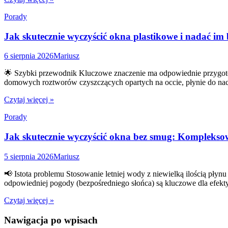
Porady
Jak skutecznie wyczyścić okna plastikowe i nadać im 
6 sierpnia 2026
Mariusz
🌟 Szybki przewodnik Kluczowe znaczenie ma odpowiednie przygotow
domowych roztworów czyszczących opartych na occie, płynie do naczy
Czytaj więcej »
Porady
Jak skutecznie wyczyścić okna bez smug: Kompleks
5 sierpnia 2026
Mariusz
📢 Istota problemu Stosowanie letniej wody z niewielką ilością płyn
odpowiedniej pogody (bezpośredniego słońca) są kluczowe dla efekt
Czytaj więcej »
Nawigacja po wpisach