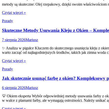
metody są skuteczne: Olej rzepakowy, dzięki swoim właściwościom r
Czytaj więcej »
Porady
Skuteczne Metody Usuwania Kleju z Okien – Kompl
7 sierpnia 2026
Mariusz
✨ Analiza w pigułce Kluczem do skutecznego usunięcia kleju z okie
warto zacząć od najłagodniejszych środków, takich jak zimna woda c
Czytaj więcej »
Porady
Jak skutecznie usunąć farbę z okien? Kompleksowy 
6 sierpnia 2026
Mariusz
💡 Okiem eksperta Wybór odpowiedniej metody usuwania farby z okie
w walce z plamami farby, ale wymagają ostrożności. Należy unikać 
Czytaj więcej »