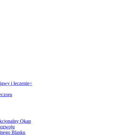
jawy i leczenie<
eczoru
nkcjonalny Okap
Rozwoju
lnego Blasku