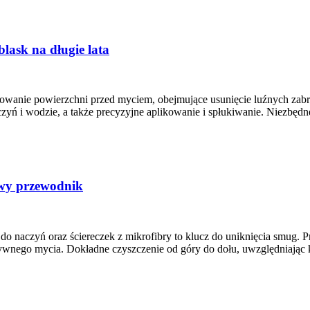
blask na długie lata
anie powierzchni przed myciem, obejmujące usunięcie luźnych zabru
ń i wodzie, a także precyzyjne aplikowanie i spłukiwanie. Niezbędne
owy przewodnik
u do naczyń oraz ściereczek z mikrofibry to klucz do uniknięcia smug.
ywnego mycia. Dokładne czyszczenie od góry do dołu, uwzględniając kr