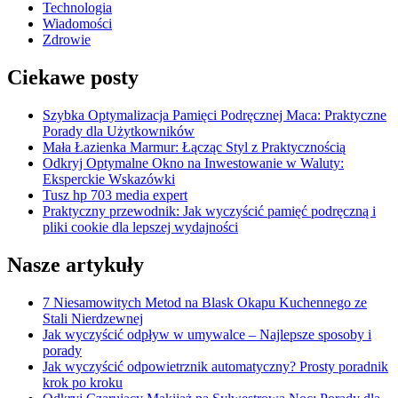
Technologia
Wiadomości
Zdrowie
Ciekawe posty
Szybka Optymalizacja Pamięci Podręcznej Maca: Praktyczne
Porady dla Użytkowników
Mała Łazienka Marmur: Łącząc Styl z Praktycznością
Odkryj Optymalne Okno na Inwestowanie w Waluty:
Eksperckie Wskazówki
Tusz hp 703 media expert
Praktyczny przewodnik: Jak wyczyścić pamięć podręczną i
pliki cookie dla lepszej wydajności
Nasze artykuły
7 Niesamowitych Metod na Blask Okapu Kuchennego ze
Stali Nierdzewnej
Jak wyczyścić odpływ w umywalce – Najlepsze sposoby i
porady
Jak wyczyścić odpowietrznik automatyczny? Prosty poradnik
krok po kroku