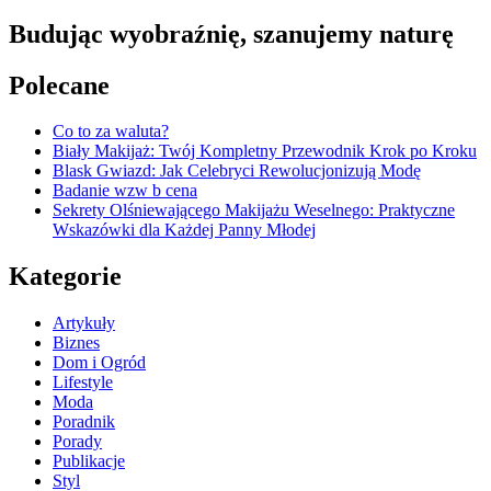
Budując wyobraźnię, szanujemy naturę
Polecane
Co to za waluta?
Biały Makijaż: Twój Kompletny Przewodnik Krok po Kroku
Blask Gwiazd: Jak Celebryci Rewolucjonizują Modę
Badanie wzw b cena
Sekrety Olśniewającego Makijażu Weselnego: Praktyczne
Wskazówki dla Każdej Panny Młodej
Kategorie
Artykuły
Biznes
Dom i Ogród
Lifestyle
Moda
Poradnik
Porady
Publikacje
Styl