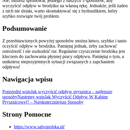
Nie, możesz spróbować jednego z naszych 5 sposobów, aby
wyczyścić odpływ w brodziku na własną rękę. Jednakże, jeśli żaden
z nich nie działa, warto skontaktować się z hydraulikiem, który
szybko rozwiąże twój problem.
Podsumowanie
Z przedstawionych powyżej sposobów można łatwo, szybko i tanio
oczyścić odpływ w brodziku. Pamiętaj jednak, żeby zachować
ostrożność i nie uszkodzić rur. Regularne czyszczenie brodzika jest
kluczem do zachowania płynnej pracy odpływu. Pamiętaj o tym, a
unikniesz nieprzyjemnych sytuacji związanych z zapchaniem
odpływu!
Nawigacja wpisu
Poprzedni wpis
Jak wyczyścić odpływ prysznica – najlepsze
sposoby
Następny wpis
Jak Wyczyścić Odpływ W Kabine
Prysznicowej? – Najskuteczniejsze Sposoby
Strony Pomocne
https://www.salvopolska.pl/