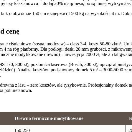
py czy kasztanowca – dodaj 20% marginesu, bo są mniej wytrzymałe.
o, buk o obwodzie 150 cm выдержит 1500 kg na wysokości 4 m. Dokume
d cenę
e ciśnieniowo (sosna, modrzew) – class 3-4, koszt 50-80 zł/m². Unik
 4 na róg platformy. Dla podłogi: deski 28 mm grubości, z mikrowent
icznie modyfikowane drewno) – inwestycja 2000 zł, ale 25 lat gwaran
170, 800 zł), poziomica laserowa (Bosch, 300 zł), uprząż alpinistyczna
ł/dzień). Analiza kosztów: podstawowy domek 5 m² – 3000-5000 zł ma
.
ewna z lasu – zero kosztów, ale ryzykownie. Profesjonalny domek na 
ba poliuretanowa.
Drewno termicznie modyfikowane
K
150-250
2