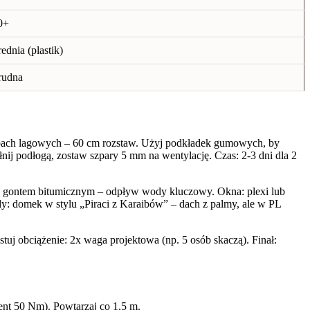
0+
rednia (plastik)
rudna
rubach lagowych – 60 cm rozstaw. Użyj podkładek gumowych, by
ij podłogą, zostaw szpary 5 mm na wentylację. Czas: 2-3 dni dla 2
b gontem bitumicznym – odpływ wody kluczowy. Okna: plexi lub
dy: domek w stylu „Piraci z Karaibów” – dach z palmy, ale w PL
estuj obciążenie: 2x waga projektowa (np. 5 osób skaczą). Finał:
nt 50 Nm). Powtarzaj co 1,5 m.