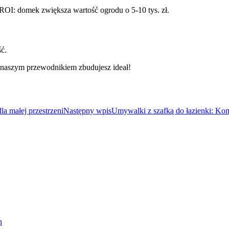
ROI: domek zwiększa wartość ogrodu o 5-10 tys. zł.
ć.
 naszym przewodnikiem zbudujesz ideał!
a małej przestrzeni
Następny wpis
Umywalki z szafką do łazienki: Kom
h