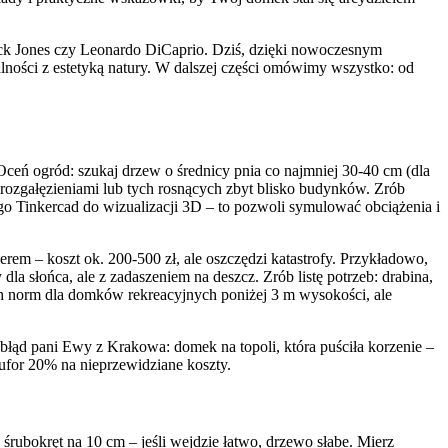
ick Jones czy Leonardo DiCaprio. Dziś, dzięki nowoczesnym
lności z estetyką natury. W dalszej części omówimy wszystko: od
Oceń ogród: szukaj drzew o średnicy pnia co najmniej 30-40 cm (dla
i rozgałęzieniami lub tych rosnących zbyt blisko budynków. Zrób
go Tinkercad do wizualizacji 3D – to pozwoli symulować obciążenia i
erem – koszt ok. 200-500 zł, ale oszczędzi katastrofy. Przykładowo,
dla słońca, ale z zadaszeniem na deszcz. Zrób listę potrzeb: drabina,
łych norm dla domków rekreacyjnych poniżej 3 m wysokości, ale
i błąd pani Ewy z Krakowa: domek na topoli, która puściła korzenie –
bufor 20% na nieprzewidziane koszty.
 śrubokręt na 10 cm – jeśli wejdzie łatwo, drzewo słabe. Mierz