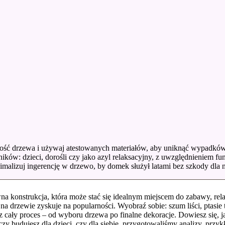
ość drzewa i używaj atestowanych materiałów, aby uniknąć wypadków
ków: dzieci, dorośli czy jako azyl relaksacyjny, z uwzględnieniem funk
imalizuj ingerencję w drzewo, by domek służył latami bez szkody dla n
na konstrukcja, która może stać się idealnym miejscem do zabawy, rel
a drzewie zyskuje na popularności. Wyobraź sobie: szum liści, ptasie 
cały proces – od wyboru drzewa po finalne dekoracje. Dowiesz się, ja
czy budujesz dla dzieci, czy dla siebie, przygotowaliśmy analizy, prz