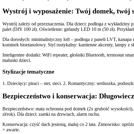
Wystrój i wyposażenie: Twój domek, twój s
Wystrój zależy od przeznaczenia. Dla dzieci: podłoga z wykładziny pi
palet (DIY 100 zł). Oświetlenie: girlandy LED 10 m (50 zł). Przykła
Dla dorosłych: minimalistyczny loft – podłoga z paneli LVT, kanapa
kominek bioetanolowy. Styl rustykalny: kamienne akcenty, lampy z s
Inteligentne dodatki: WiFi repeater, głośniki Bluetooth, termostat s
malunki dzieci.
Stylizacje tematyczne
1. Dziecięcy: piraci – ster, sieci. 2. Romantyczny: serduszka, poduszk
Bezpieczeństwo i konserwacja: Długowiec
Bezpieczeństwo: mata ochronna pod domek (2x grubość wysokości), si
zł/rok). Dla dzieci: zamki na drzwiach, alarm ruchu.
Konserwacja: czyść dach jesienią, maluj co 2 lata. Zimowisko: opró
= awarie.