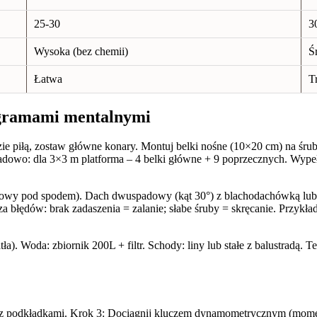
25-30
3
Wysoka (bez chemii)
Ś
Łatwa
T
agramami mentalnymi
zie piłą, zostaw główne konary. Montuj belki nośne (10×20 cm) na ś
dowo: dla 3×3 m platforma – 4 belki główne + 9 poprzecznych. Wypełn
achowy pod spodem). Dach dwuspadowy (kąt 30°) z blachodachówką lu
 błędów: brak zadaszenia = zalanie; słabe śruby = skręcanie. Przykła
a). Woda: zbiornik 200L + filtr. Schody: liny lub stałe z balustradą. T
 z podkładkami. Krok 3: Dociągnij kluczem dynamometrycznym (mome