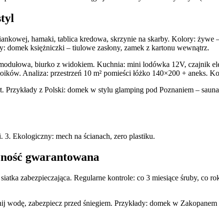
tyl
ankowej, hamaki, tablica kredowa, skrzynie na skarby. Kolory: żywe – 
dy: domek księżniczki – tiulowe zasłony, zamek z kartonu wewnątrz.
 modułowa, biurko z widokiem. Kuchnia: mini lodówka 12V, czajnik el
łoików. Analiza: przestrzeń 10 m² pomieści łóżko 140×200 + aneks. K
mart. Przykłady z Polski: domek w stylu glamping pod Poznaniem – saun
i. 3. Ekologiczny: mech na ścianach, zero plastiku.
zność gwarantowana
atka zabezpieczająca. Regularne kontrole: co 3 miesiące śruby, co ro
żnij wodę, zabezpiecz przed śniegiem. Przykłady: domek w Zakopanem p