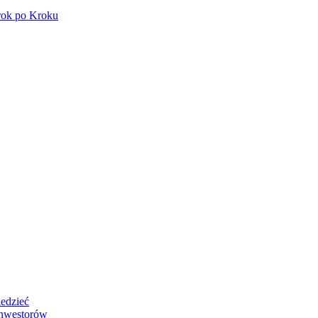
rok po Kroku
edzieć
Inwestorów