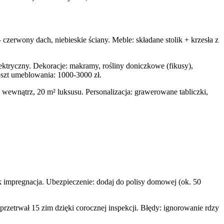
czerwony dach, niebieskie ściany. Meble: składane stolik + krzesła z
ektryczny. Dekoracje: makramy, rośliny doniczkowe (fikusy),
oszt umeblowania: 1000-3000 zł.
a wewnątrz, 20 m² luksusu. Personalizacja: grawerowane tabliczki,
k impregnacja. Ubezpieczenie: dodaj do polisy domowej (ok. 50
rzetrwał 15 zim dzięki corocznej inspekcji. Błędy: ignorowanie rdzy