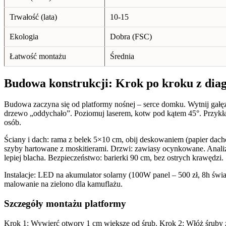
Trwałość (lata)
10-15
Ekologia
Dobra (FSC)
Łatwość montażu
Średnia
Budowa konstrukcji: Krok po kroku z di
Budowa zaczyna się od platformy nośnej – serce domku. Wytnij gałę
drzewo „oddychało”. Poziomuj laserem, kotw pod kątem 45°. Przykła
osób.
Ściany i dach: rama z belek 5×10 cm, obij deskowaniem (papier d
szyby hartowane z moskitierami. Drzwi: zawiasy ocynkowane. Analiza
lepiej blacha. Bezpieczeństwo: barierki 90 cm, bez ostrych krawędzi.
Instalacje: LED na akumulator solarny (100W panel – 500 zł, 8h światł
malowanie na zielono dla kamuflażu.
Szczegóły montażu platformy
Krok 1: Wywierć otwory 1 cm większe od śrub. Krok 2: Włóż śruby