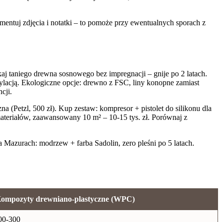
ntuj zdjęcia i notatki – to pomoże przy ewentualnych sporach z
aj taniego drewna sosnowego bez impregnacji – gnije po 2 latach.
ylacją. Ekologiczne opcje: drewno z FSC, liny konopne zamiast
cji.
 (Petzl, 500 zł). Kup zestaw: kompresor + pistolet do silikonu dla
teriałów, zaawansowany 10 m² – 10-15 tys. zł. Porównaj z
Mazurach: modrzew + farba Sadolin, zero pleśni po 5 latach.
ompozyty drewniano-plastyczne (WPC)
00-300