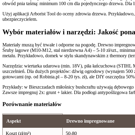
obwód pnia taśmą: minimum 100 cm dla pojedynczego drzewa. Dla li
Użyj aplikacji Arborist Tool do oceny zdrowia drzewa. Przykładow
ubezpieczycielem.
Wybór materiałów i narzędzi: Jakość pona
Materiały muszą być trwałe i odporne na pogodę. Drewno impregnowan
Śruby lagowe (M10-M12, stal nierdzewna A4) – 5-10 zł/szt., minimum
metalu. Przykładowo, domek w stylu skandynawskim z thermory (term
Narzędzia: wiertarka udarowa (min. 18V), piła łańcuchowa (STIHL MS 
uszczelnień. Dla dużych projektów: dźwig ogrodowy (wynajem 500 z
gotowcami (np. od Robinia.pl – 8-20 tys. zł), ale DIY oszczędza 50%
Przykłady: w Bieszczadach miłośnicy bushcraftu używają dębowego dr
Zawsze impregnuj 2x: grunt + lakier. Dla podłogi antypoślizgowa far
Porównanie materiałów
Aspekt
Drewno impregnowane
Koszt (zł/m²)
50-80