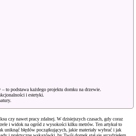
 – to podstawa każdego projektu domku na drzewie.
cjonalności i estetyki.
atury.
aksu czy nawet pracy zdalnej. W dzisiejszych czasach, gdy coraz
trele i widok na ogród z wysokości kilku metrów. Ten artykuł to
k uniknąć błędów początkujących, jakie materiały wybrać i jak
ykłady i praktyczne wskazówki, by Twój domek stał się arcydziełem