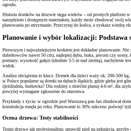
ogrodu.
Historia domków na drzewie sięga wieków – od prostych platform w
narzędziom i dostępnym materiałom, każdy może zbudować swój własny
planowania po utrzymanie. Przeczytaj do końca, a zyskasz wiedzę ek
Planowanie i wybór lokalizacji: Podstawa 
Pierwszym i najważniejszym krokiem jest dokładne planowanie. Nie za
dubeltowców nawet 50 cm), najlepiej dębu, buka, jaworu czy sosny, k
pomiary: wysokość gałęzi (idealnie 3-5 m nad ziemią), nachylenie t
widok.
Analiza obciążenia to klucz. Domek dla dzieci waży ok. 200-500 kg, 
w Polsce popularne są domki na dębach śląskich, gdzie gleba jest glin
zjeżdżalnia, huśtawka? Dla rodziny z dziećmi planuj 4-6 m², dla azy
powyżej wymagane zgłoszenie do starostwa.
Przykłady z życia: w ogrodzie pod Warszawą pan Jan zbudował domek na
konstrukcja runęła po roku. Planowanie to 30% sukcesu: poświęć tydz
Ocena drzewa: Testy stabilności
Testuj drzewo jak profesjonalista: sprawdź pień na pęknięcia, grzyby