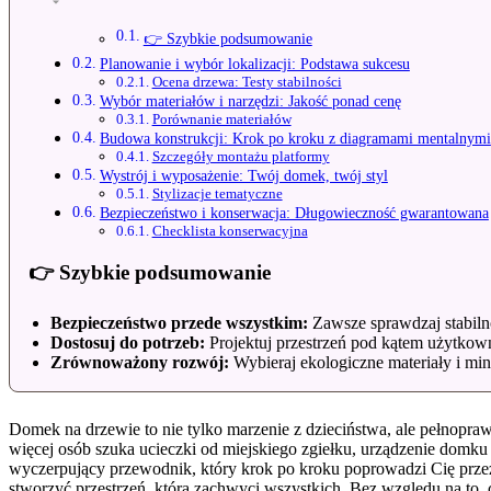
👉 Szybkie podsumowanie
Planowanie i wybór lokalizacji: Podstawa sukcesu
Ocena drzewa: Testy stabilności
Wybór materiałów i narzędzi: Jakość ponad cenę
Porównanie materiałów
Budowa konstrukcji: Krok po kroku z diagramami mentalnymi
Szczegóły montażu platformy
Wystrój i wyposażenie: Twój domek, twój styl
Stylizacje tematyczne
Bezpieczeństwo i konserwacja: Długowieczność gwarantowana
Checklista konserwacyjna
👉 Szybkie podsumowanie
Bezpieczeństwo przede wszystkim:
Zawsze sprawdzaj stabiln
Dostosuj do potrzeb:
Projektuj przestrzeń pod kątem użytkowni
Zrównoważony rozwój:
Wybieraj ekologiczne materiały i min
Domek na drzewie to nie tylko marzenie z dzieciństwa, ale pełnopraw
więcej osób szuka ucieczki od miejskiego zgiełku, urządzenie domku n
wyczerpujący przewodnik, który krok po kroku poprowadzi Cię przez 
stworzyć przestrzeń, która zachwyci wszystkich. Bez względu na to, 