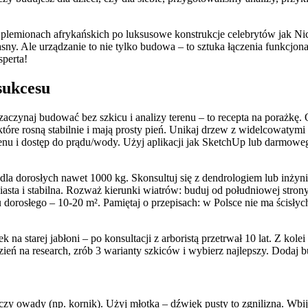
 plemionach afrykańskich po luksusowe konstrukcje celebrytów jak N
. Ale urządzanie to nie tylko budowa – to sztuka łączenia funkcjona
sperta!
sukcesu
czynaj budować bez szkicu i analizy terenu – to recepta na porażkę. 
tóre rosną stabilnie i mają prosty pień. Unikaj drzew z widelcowatym
erenu i dostęp do prądu/wody. Użyj aplikacji jak SketchUp lub darmowe
dla dorosłych nawet 1000 kg. Skonsultuj się z dendrologiem lub inżyni
iasta i stabilna. Rozważ kierunki wiatrów: buduj od południowej strony 
lu dorosłego – 10-20 m². Pamiętaj o przepisach: w Polsce nie ma ścis
 starej jabłoni – po konsultacji z arboristą przetrwał 10 lat. Z kole
ień na research, zrób 3 warianty szkiców i wybierz najlepszy. Dodaj 
 czy owady (np. kornik). Użyj młotka – dźwięk pusty to zgnilizna. Wbij