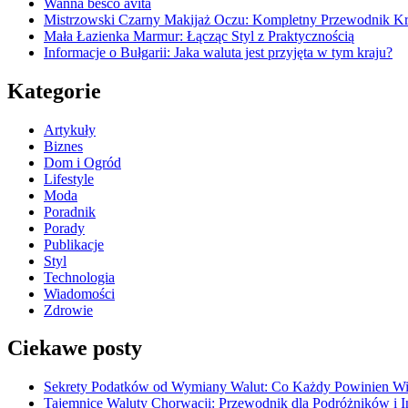
Wanna besco avita
Mistrzowski Czarny Makijaż Oczu: Kompletny Przewodnik K
Mała Łazienka Marmur: Łącząc Styl z Praktycznością
Informacje o Bułgarii: Jaka waluta jest przyjęta w tym kraju?
Kategorie
Artykuły
Biznes
Dom i Ogród
Lifestyle
Moda
Poradnik
Porady
Publikacje
Styl
Technologia
Wiadomości
Zdrowie
Ciekawe posty
Sekrety Podatków od Wymiany Walut: Co Każdy Powinien Wi
Tajemnice Waluty Chorwacji: Przewodnik dla Podróżników i 